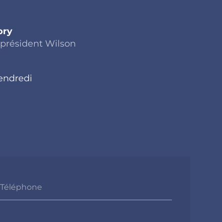
ory
 président Wilson
endredi
Téléphone