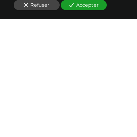
Refuser
Accepter
Nos conseils en
évaluation
au service de votre
réussite
Vous êtes à la recherche d'un cabinet conseil en
évaluation
d’entreprise responsable
à Annecy
(74000)
?
Colibri Advisory assure votre
évaluation de fonds