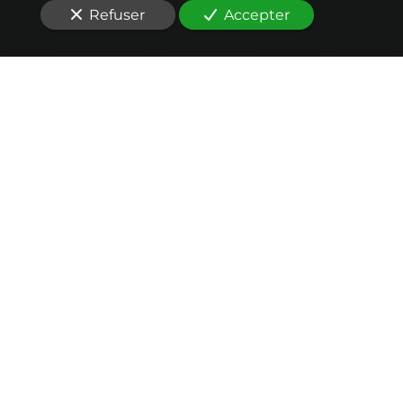
Refuser
Accepter
Nos conseils en
évaluation
au service de votre
réussite
Vous cherchez un cabinet conseil en
évaluation
d’entreprise responsable
à Lille (59000)
?
Combien allez-vous payer pour notre