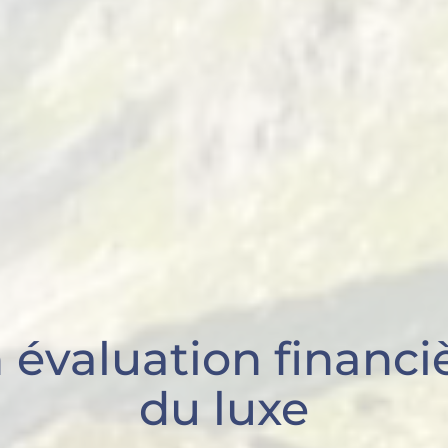
n
évaluation financi
du luxe