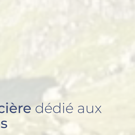
cière
dédié aux
es