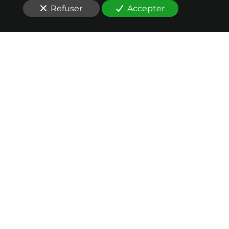
Refuser
Accepter
Nos conseils en
ouverture du capital
au service de votre
réussite
Vous êtes à la recherche d'un cabinet conseil en
ouverture du capital
d’entreprise responsable
à
Toulouse (31000)
?
En plus de notre
expertise financière
sur les
levées