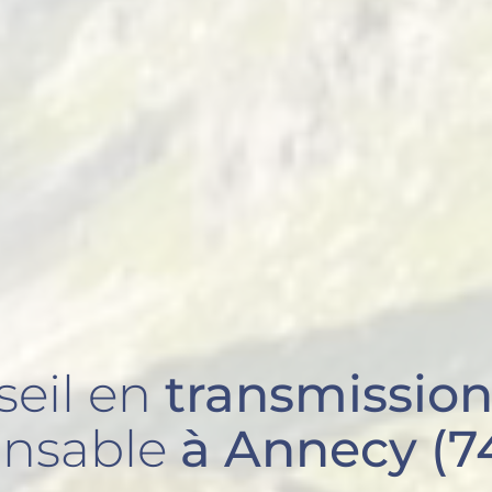
seil en
transmissio
onsable
à Annecy (7