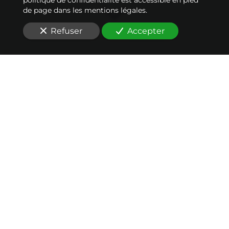
de page dans les mentions légales.
Refuser
Accepter
Nos conseils en
transmission
au service de votre
réussite
Vous recherchez un cabinet conseil en
transmission
d’entreprise responsable
à Nantes
(44000)
?