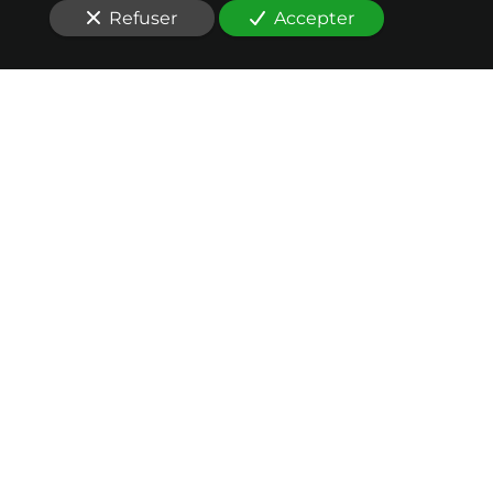
Refuser
Accepter
Nos conseils en
transmission
au service de votre
réussite
Vous êtes à la recherche d'un cabinet conseil en
transmission
d’entreprise responsable
à Rennes
(35000)
?
La
levée de fonds
n’est pas complètement sans